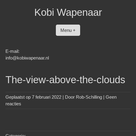
Spring
Kobi Wapenaar
naar
inhoud
Menu +
E-mail:
info@kobiwapenaar.nl
The-view-above-the-clouds
Geplaatst op
7 februari 2022
| Door
Rob-Schilling
|
Geen
reacties
Categorie: