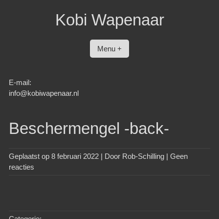
Spring
Kobi Wapenaar
naar
inhoud
Menu +
E-mail:
info@kobiwapenaar.nl
Beschermengel -back-
Geplaatst op
8 februari 2022
| Door
Rob-Schilling
|
Geen
reacties
Categorie: