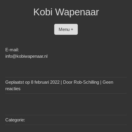
Spring
Kobi Wapenaar
naar
inhoud
Menu +
E-mail:
info@kobiwapenaar.nl
Geplaatst op
8 februari 2022
| Door
Rob-Schilling
|
Geen
reacties
Categorie: