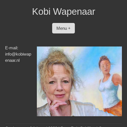
Spring
Kobi Wapenaar
naar
inhoud
Menu +
E-mail:
info@kobiwap
enaar.nl