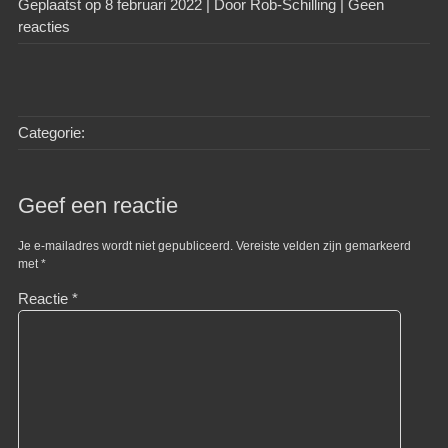
Geplaatst op
8 februari 2022
| Door
Rob-Schilling
|
Geen
reacties
Categorie:
Geef een reactie
Je e-mailadres wordt niet gepubliceerd.
Vereiste velden zijn gemarkeerd
met
*
Reactie
*