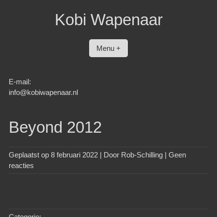
Spring
Kobi Wapenaar
naar
inhoud
Menu +
E-mail:
info@kobiwapenaar.nl
Beyond 2012
Geplaatst op
8 februari 2022
| Door
Rob-Schilling
|
Geen
reacties
Categorie: