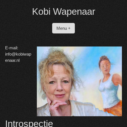
Spring
Kobi Wapenaar
naar
inhoud
Menu +
E-mail:
info@kobiwap
enaar.nl
Introspectie