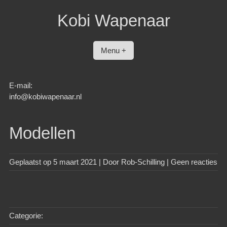
Spring
Kobi Wapenaar
naar
inhoud
Menu +
E-mail:
info@kobiwapenaar.nl
Modellen
Geplaatst op
5 maart 2021
| Door
Rob-Schilling
|
Geen reacties
Categorie: