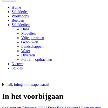
Home
Schilderles
Workshops
Beelden
Schilderijen
Dans
Modellen
Vrije portretten
Gebouwen
Landschappen
Water
Diversen
Portret – opdrachten –
Nieuws
Stukjes
E-mail:
info@kobiwapenaar.nl
In het voorbijgaan
Geplaatst op
7 februari 2022
| Door
Rob-Schilling
|
Geen reacties