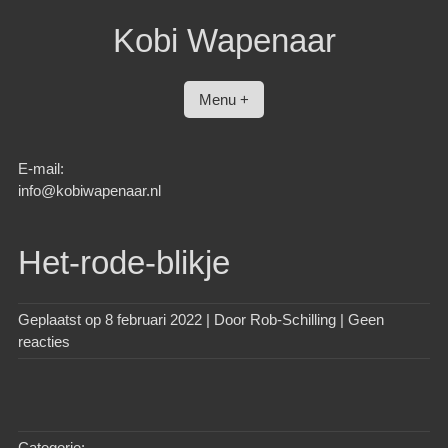
Spring
Kobi Wapenaar
naar
inhoud
Menu +
E-mail:
info@kobiwapenaar.nl
Het-rode-blikje
Geplaatst op
8 februari 2022
| Door
Rob-Schilling
|
Geen
reacties
Categorie: