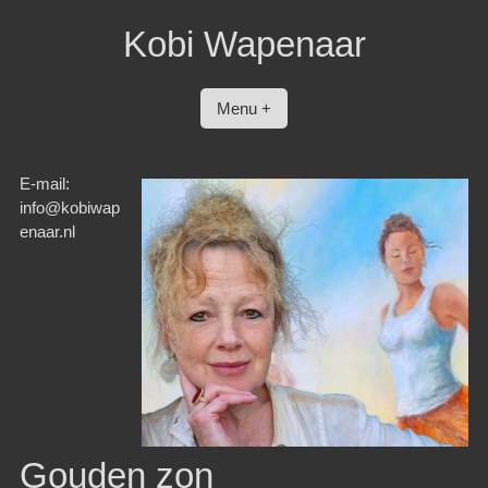
Spring
Kobi Wapenaar
naar
inhoud
Menu +
E-mail:
info@kobiwap
enaar.nl
Gouden zon