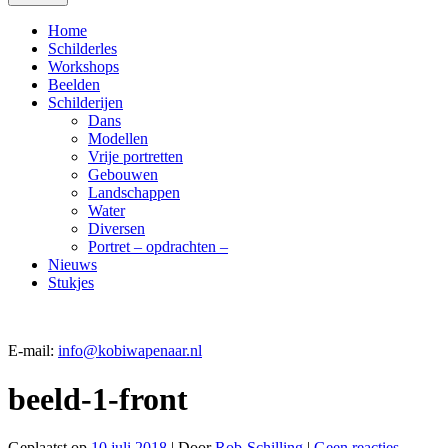
Home
Schilderles
Workshops
Beelden
Schilderijen
Dans
Modellen
Vrije portretten
Gebouwen
Landschappen
Water
Diversen
Portret – opdrachten –
Nieuws
Stukjes
E-mail:
info@kobiwapenaar.nl
beeld-1-front
Geplaatst op
10 juli 2018
| Door
Rob-Schilling
|
Geen reacties