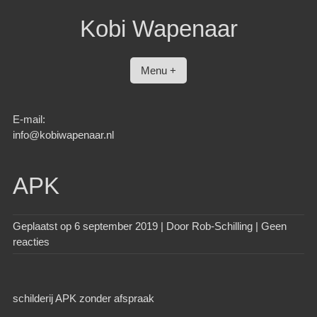
Spring
Kobi Wapenaar
naar
inhoud
Menu +
E-mail:
info@kobiwapenaar.nl
APK
Geplaatst op
6 september 2019
| Door
Rob-Schilling
|
Geen
reacties
schilderij APK zonder afspraak