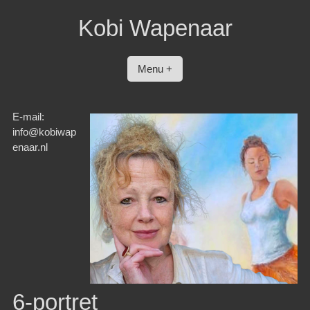
Spring
Kobi Wapenaar
naar
inhoud
Menu +
E-mail:
info@kobiwap
enaar.nl
6-portret