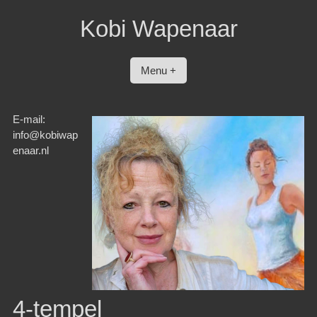
Spring
Kobi Wapenaar
naar
inhoud
Menu +
E-mail:
info@kobiwap
enaar.nl
4-tempel