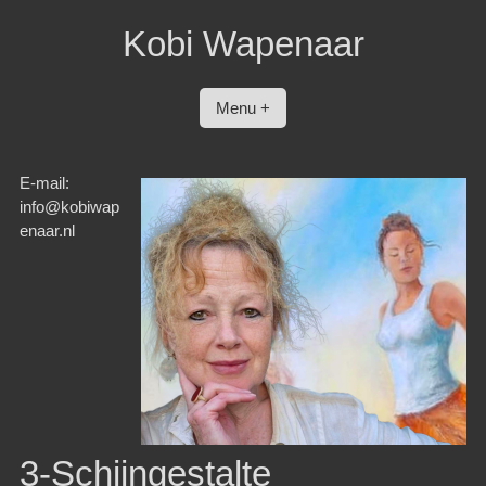
Spring
Kobi Wapenaar
naar
inhoud
Menu +
E-mail:
info@kobiwap
enaar.nl
3-Schijngestalte